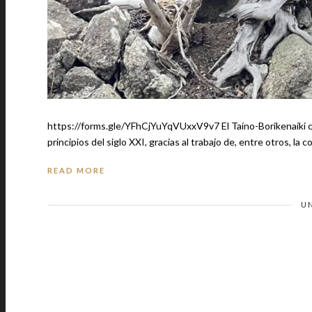
https://forms.gle/YFhCjYuYqVUxxV9v7 El Taíno-Borikenaíki c
principios del siglo XXI, gracias al trabajo de, entre otros, l
READ MORE
U