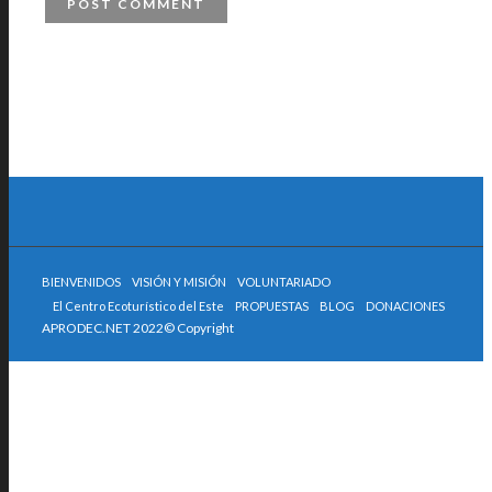
BIENVENIDOS
VISIÓN Y MISIÓN
VOLUNTARIADO
El Centro Ecoturístico del Este
PROPUESTAS
BLOG
DONACIONES
APRODEC.NET 2022© Copyright